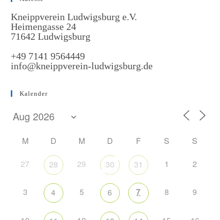
Kneippverein Ludwigsburg e.V.
Heimengasse 24
71642 Ludwigsburg
+49 7141 9564449
info@kneippverein-ludwigsburg.de
Kalender
M
D
M
D
F
S
S
27
29
1
2
28
30
31
3
5
7
8
9
4
6