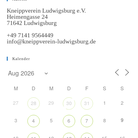
Kneippverein Ludwigsburg e.V.
Heimengasse 24
71642 Ludwigsburg
+49 7141 9564449
info@kneippverein-ludwigsburg.de
Kalender
M
D
M
D
F
S
S
27
29
1
2
28
30
31
9
3
5
8
4
6
7