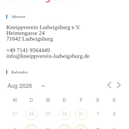
Adresse
Kneippverein Ludwigsburg e.V.
Heimengasse 24
71642 Ludwigsburg
+49 7141 9564449
info@kneippverein-ludwigsburg.de
Kalender
M
D
M
D
F
S
S
27
29
1
2
28
30
31