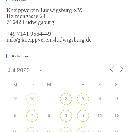
Kneippverein Ludwigsburg e.V.
Heimengasse 24
71642 Ludwigsburg
+49 7141 9564449
info@kneippverein-ludwigsburg.de
Kalender
M
D
M
D
F
S
S
29
1
4
5
30
2
3
6
8
11
12
7
9
10