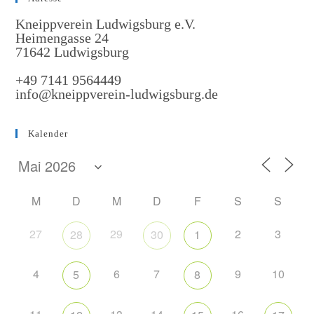
Kneippverein Ludwigsburg e.V.
Heimengasse 24
71642 Ludwigsburg
+49 7141 9564449
info@kneippverein-ludwigsburg.de
Kalender
M
D
M
D
F
S
S
27
29
2
3
28
30
1
4
6
7
9
10
5
8