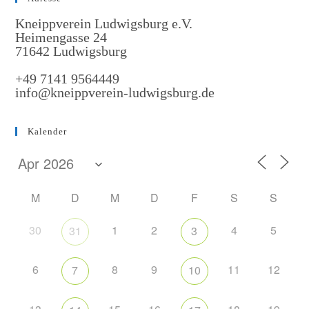
Kneippverein Ludwigsburg e.V.
Heimengasse 24
71642 Ludwigsburg
+49 7141 9564449
info@kneippverein-ludwigsburg.de
Kalender
M
D
M
D
F
S
S
30
1
2
4
5
31
3
6
8
9
11
12
7
10