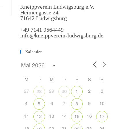
Kneippverein Ludwigsburg e.V.
Heimengasse 24
71642 Ludwigsburg
+49 7141 9564449
info@kneippverein-ludwigsburg.de
Kalender
M
D
M
D
F
S
S
27
29
2
3
28
30
1
4
6
7
9
10
5
8
11
13
14
16
12
15
17
18
20
21
23
24
19
22